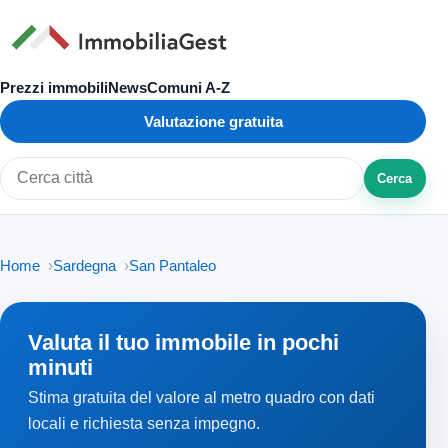
Prezzi immobili
News
Comuni A-Z
Valutazione gratuita
Cerca
Cerca città o zona
Home
Sardegna
San Pantaleo
Valuta il tuo immobile in pochi
minuti
Stima gratuita del valore al metro quadro con dati
locali e richiesta senza impegno.