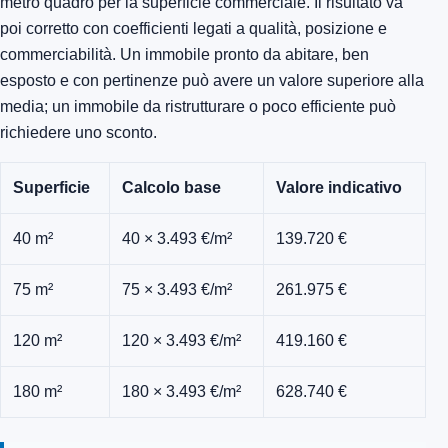
metro quadro per la superficie commerciale. Il risultato va
poi corretto con coefficienti legati a qualità, posizione e
commerciabilità. Un immobile pronto da abitare, ben
esposto e con pertinenze può avere un valore superiore alla
media; un immobile da ristrutturare o poco efficiente può
richiedere uno sconto.
Superficie
Calcolo base
Valore indicativo
40 m²
40 × 3.493 €/m²
139.720 €
75 m²
75 × 3.493 €/m²
261.975 €
120 m²
120 × 3.493 €/m²
419.160 €
180 m²
180 × 3.493 €/m²
628.740 €