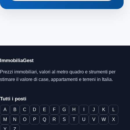
ImmobiliaGest
Prezzi immobiliari, valori al metro quadro e strumenti per
stimare il valore di case, appartamenti e terreni in Italia.
Tutti i posti
A
B
C
D
E
F
G
H
I
J
K
L
M
N
O
P
Q
R
S
T
U
V
W
X
Y
Z