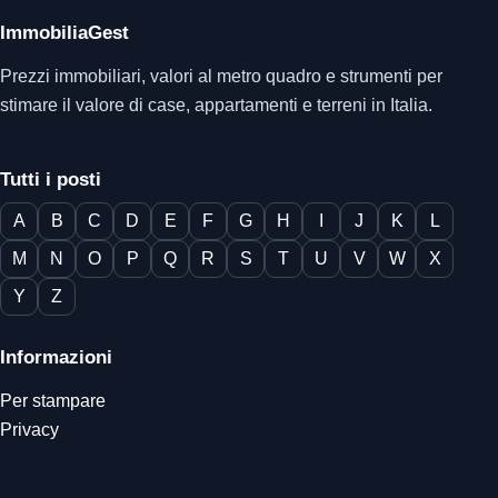
ImmobiliaGest
Prezzi immobiliari, valori al metro quadro e strumenti per
stimare il valore di case, appartamenti e terreni in Italia.
Tutti i posti
A
B
C
D
E
F
G
H
I
J
K
L
M
N
O
P
Q
R
S
T
U
V
W
X
Y
Z
Informazioni
Per stampare
Privacy