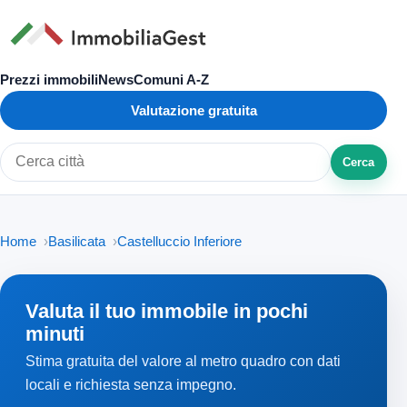
Prezzi immobili
News
Comuni A-Z
Valutazione gratuita
Cerca
Cerca città o zona
Home
Basilicata
Castelluccio Inferiore
Valuta il tuo immobile in pochi
minuti
Stima gratuita del valore al metro quadro con dati
locali e richiesta senza impegno.