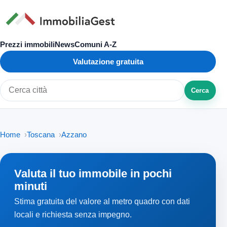
Prezzi immobili
News
Comuni A-Z
Valutazione gratuita
Cerca
Cerca città o zona
Home
Toscana
Azzano
Valuta il tuo immobile in pochi
minuti
Stima gratuita del valore al metro quadro con dati
locali e richiesta senza impegno.