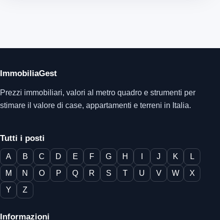
ImmobiliaGest
Prezzi immobiliari, valori al metro quadro e strumenti per
stimare il valore di case, appartamenti e terreni in Italia.
Tutti i posti
A
B
C
D
E
F
G
H
I
J
K
L
M
N
O
P
Q
R
S
T
U
V
W
X
Y
Z
Informazioni